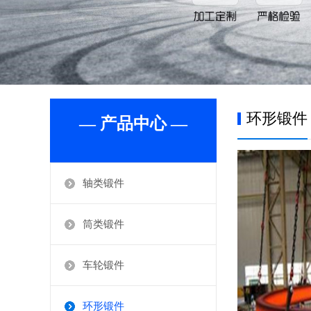
环形锻件
— 产品中心 —
轴类锻件
筒类锻件
车轮锻件
环形锻件