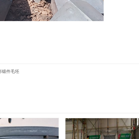
形锻件毛坯