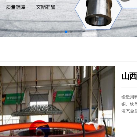
山
锻造用
铜、钛
液态金属