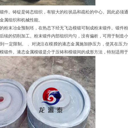
锻件。铸锭是铸态组织，有较大的柱状晶和疏松的中心。因此必须
金属组织和机械性能。
的粉末冶金预制坯，在热态下经无飞边模锻可制成粉末锻件。锻件
后续的切削加工。粉末锻件内部组织均匀，没有偏析，可用于制造
到一定限制。 、
对浇注在模膛的液态金属施加静压力，使其在压力
模锻件。液态金属模锻是介于压铸和模锻间的成形方法，特别适用